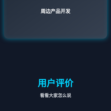
设计生产球衣、手办、球星卡等正版体育周边。
周边产品开发
用户评价
看看大家怎么说