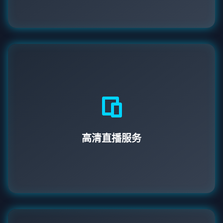
提供赛事全程直播、回放剪辑及多平台分发。
高清直播服务