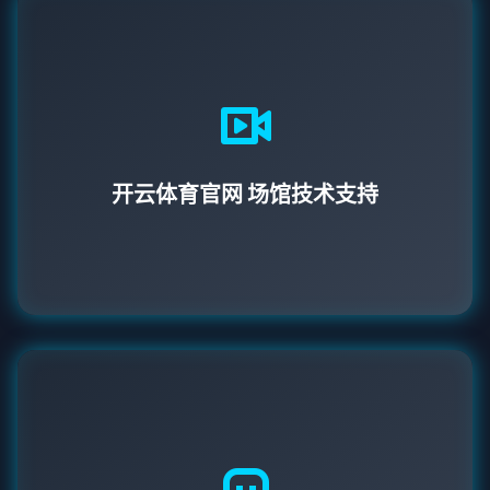
提供直播设备租赁、场地灯光音效调试服务。
开云体育官网
场馆技术支持