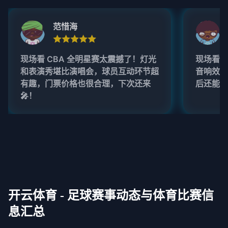
范惜海
现场看 CBA 全明星赛太震撼了！灯光
现场看演
和表演秀堪比演唱会，球员互动环节超
音响效果
有趣，门票价格也很合理，下次还来
后还能快
🎤！
开云体育 - 足球赛事动态与体育比赛信
息汇总