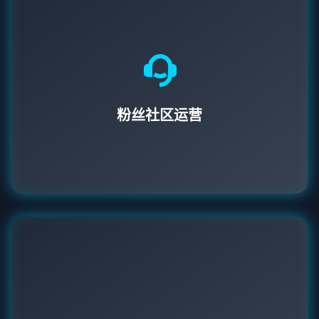
搭建赛事粉丝社群，策划线上线下互动活动。
粉丝社区运营