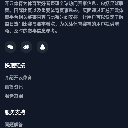
开云体育为体育爱好者整理全球热门赛事信息，包括足球联
赛、国际比赛以及重要体育赛事动态。页面通过汇总开云体
育平台相关赛事内容与比赛时间安排，让用户可以快速了解
每日热门比赛与赛事看点，为关注体育赛事的用户提供清
晰、及时的赛事信息参考。
快速链接
介绍
开云体育
直播资讯
服务范围
服务支持
问题解答